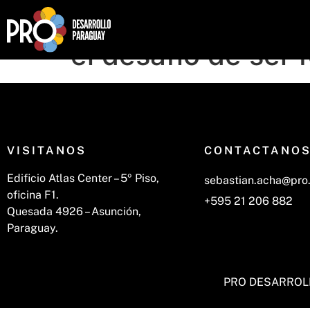
Economía Subterá
el desafio de ser 
VISITANOS
CONTACTANO
Edificio Atlas Center – 5º Piso,
sebastian.acha@pro
oficina F1.
+595 21 206 882
Quesada 4926 – Asunción,
Paraguay.
PRO DESARROL