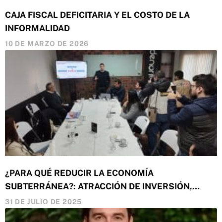
CAJA FISCAL DEFICITARIA Y EL COSTO DE LA
INFORMALIDAD
10 DE MARZO DE 2026
¿PARA QUÉ REDUCIR LA ECONOMÍA
SUBTERRÁNEA?: ATRACCIÓN DE INVERSIÓN,
CALIDAD DE VIDA Y CRECIMIENTO SOSTENIDO
31 DE JULIO DE 2025